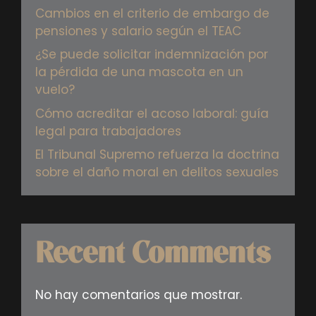
Cambios en el criterio de embargo de
pensiones y salario según el TEAC
¿Se puede solicitar indemnización por
la pérdida de una mascota en un
vuelo?
Cómo acreditar el acoso laboral: guía
legal para trabajadores
El Tribunal Supremo refuerza la doctrina
sobre el daño moral en delitos sexuales
Recent Comments
No hay comentarios que mostrar.