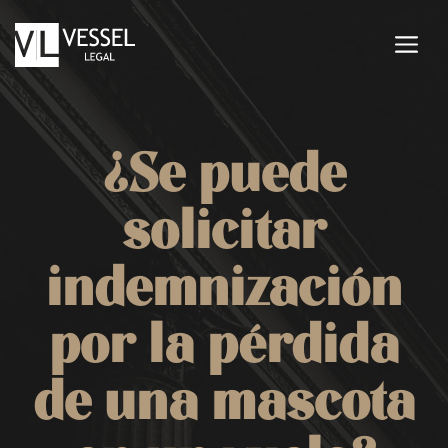
Saltar
al
M
contenido
¿Se puede
solicitar
indemnización
por la pérdida
de una mascota