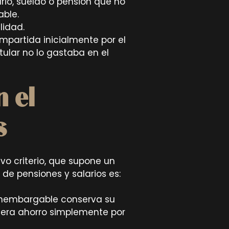
ario, sueldo o pensión que no
able.
lidad.
ompartida inicialmente por el
tular no lo gastaba en el
 el
s
evo criterio, que supone un
 de pensiones y salarios es:
 inembargable conserva su
dera ahorro simplemente por