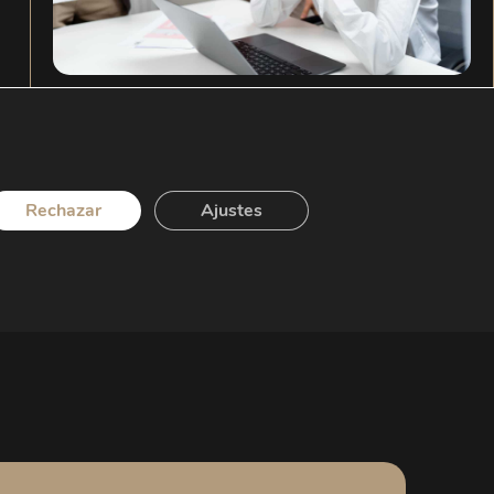
Cómo acreditar el acoso laboral: guía
legal para trabajadores
Rechazar
Ajustes
LEER MÁS