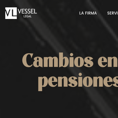
Saltar
al
LA FIRMA
SERV
contenido
Cambios en 
pensiones