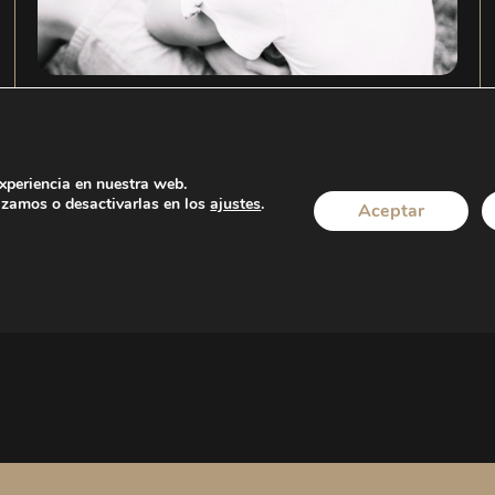
¿Se puede solicitar indemnización por la
pérdida de una mascota en un vuelo?
experiencia en nuestra web.
izamos o desactivarlas en los
ajustes
.
Aceptar
LEER MÁS