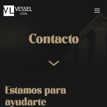
Saltar
al
M
contenido
Contacto
Estamos para
ayudarte