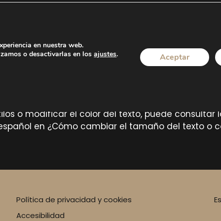
amaño del texto
experiencia en nuestra web.
ño del texto
izamos o desactivarlas en los
ajustes
.
Aceptar
ágina:
 texto
tilos o modificar el color del texto, puede consulta
l español en ¿Cómo cambiar el tamaño del texto o c
Política de privacidad y cookies
E
Accesibilidad