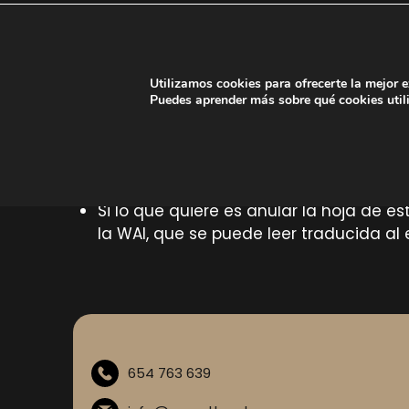
Internet Explorer, Mozilla y Firefox: Ver > T
Opera: Ver > Zoom
Safari: Ver > Hacer el texto más grande
Utilizamos cookies para ofrecerte la mejor 
Chrome: Controla la página actual > Tama
Puedes aprender más sobre qué cookies util
Para modificar el tamaño de todo en la p
Ctrl + + para aumentarlo
Ctrl + – para disminuirlo
Ctrl + 0 restaura el tamaño original del
Si lo que quiere es anular la hoja de es
la WAI, que se puede leer traducida a
654 763 639