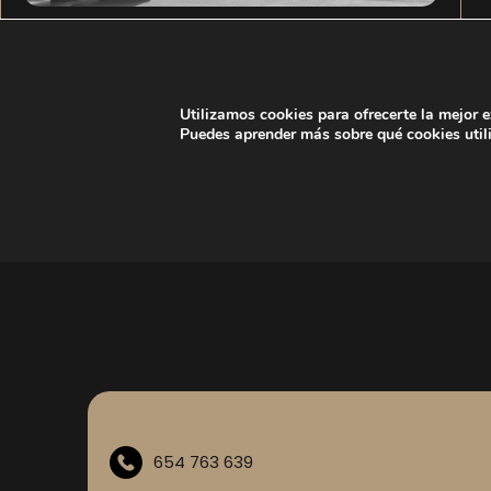
Regularización extraordinaria de
extranjeros en España: claves prácticas y
Utilizamos cookies para ofrecerte la mejor 
recomendaciones
Puedes aprender más sobre qué cookies util
LEER MÁS
654 763 639