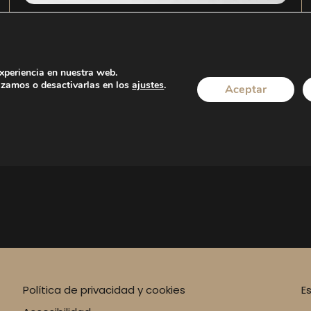
Cambios en el criterio de embargo de
pensiones y salario según el TEAC
experiencia en nuestra web.
izamos o desactivarlas en los
ajustes
.
Aceptar
LEER MÁS
Política de privacidad y cookies
E