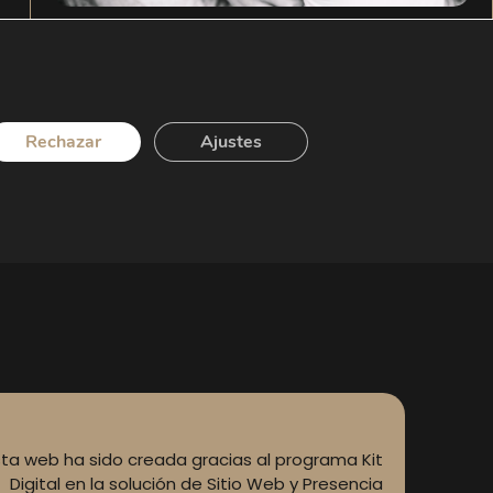
¿Se puede solicitar indemnización por la
pérdida de una mascota en un vuelo?
Rechazar
Ajustes
LEER MÁS
sta web ha sido creada gracias al programa Kit
Digital en la solución de Sitio Web y Presencia