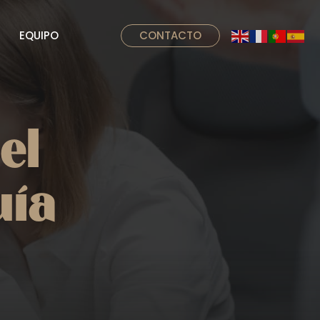
EQUIPO
CONTACTO
el
uía