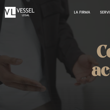
Saltar
al
LA FIRMA
SERV
contenido
C
ac