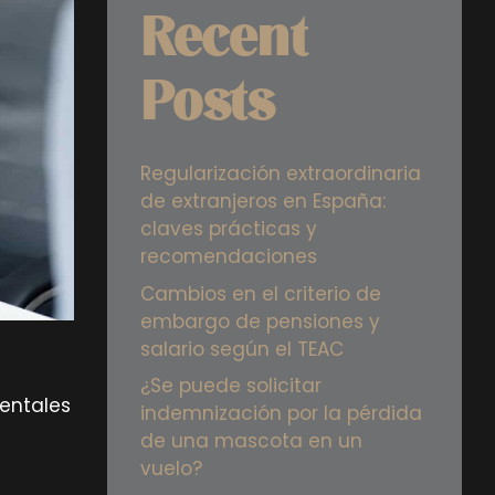
Recent
Posts
Regularización extraordinaria
de extranjeros en España:
claves prácticas y
recomendaciones
Cambios en el criterio de
embargo de pensiones y
salario según el TEAC
¿Se puede solicitar
mentales
indemnización por la pérdida
de una mascota en un
vuelo?