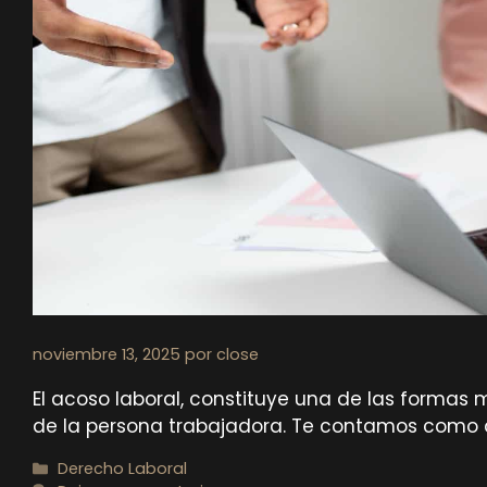
noviembre 13, 2025
por
close
El acoso laboral, constituye una de las forma
de la persona trabajadora. Te contamos como ac
Categorías
Derecho Laboral