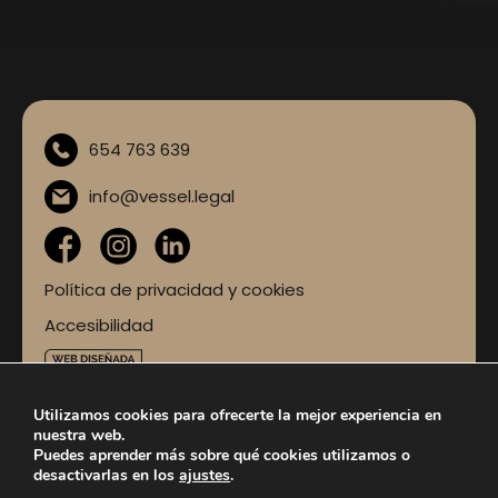
654 763 639
info@vessel.legal
Política de privacidad y cookies
Accesibilidad
Esta web ha sido creada gracias al programa Kit
Utilizamos cookies para ofrecerte la mejor experiencia en
Digital en la solución de Sitio Web y Presencia
nuestra web.
Básica en Internet
Puedes aprender más sobre qué cookies utilizamos o
desactivarlas en los
ajustes
.