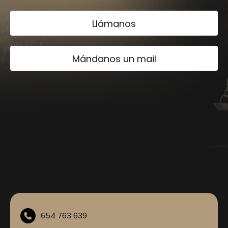
Llámanos
Mándanos un mail
654 763 639