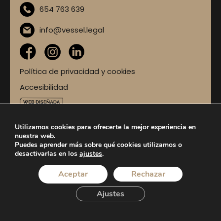
654 763 639
info@vessel.legal
Política de privacidad y cookies
Accesibilidad
Esta web ha sido creada gracias al programa Kit
Utilizamos cookies para ofrecerte la mejor experiencia en
Digital en la solución de Sitio Web y Presencia
nuestra web.
Básica en Internet
Puedes aprender más sobre qué cookies utilizamos o
desactivarlas en los
ajustes
.
Aceptar
Rechazar
Ajustes