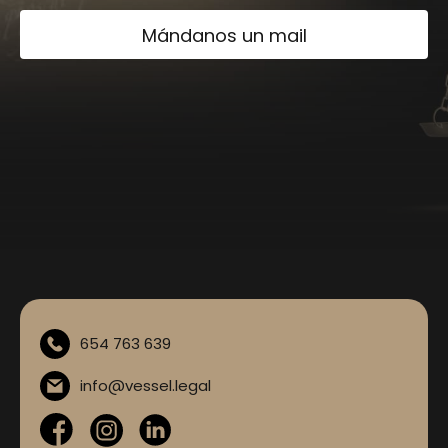
Mándanos un mail
654 763 639
info@vessel.legal