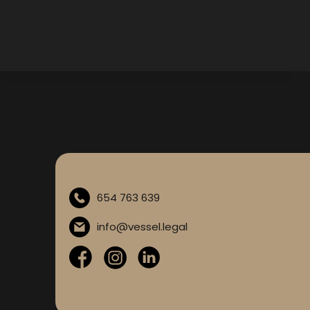
Ofrecemos el acompañamiento que
necesita tu empresa en todas las fases de
la actividad empresarial
654 763 639
info@vessel.legal