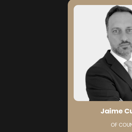
Jaime C
OF COUN