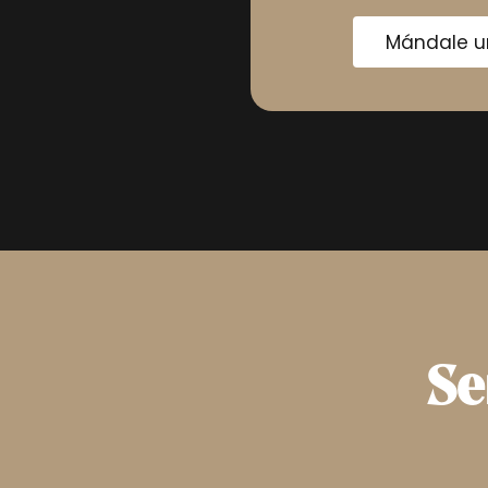
Mándale u
Se