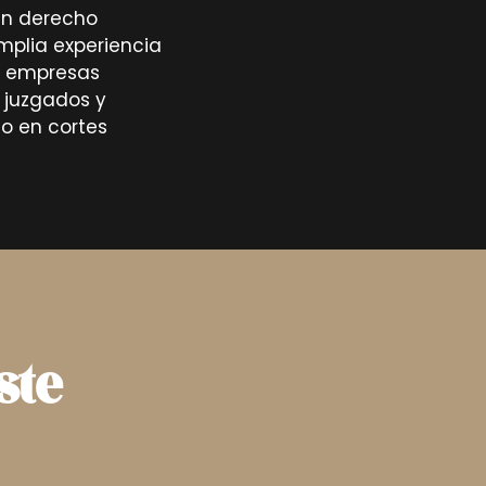
en derecho
Amplia experiencia
de empresas
 juzgados y
mo en cortes
ste